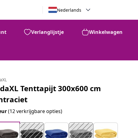
Nederlands
unt
Verlanglijstje
Winkelwagen
daXL
idaXL Tenttapijt 300x600 cm
ntraciet
eur
(12 verkrijgbare opties)