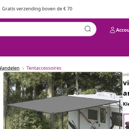
Gratis verzending boven de € 70
Acco
Wandelen
Tentaccessoires
vi
v
a
Kl