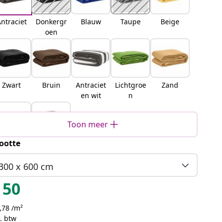
ntraciet
Donkergr
Blauw
Taupe
Beige
oen
Zwart
Bruin
Antraciet
Lichtgroe
Zand
en wit
n
Toon meer
ootte
Blauw-
Lichtgrijs
grijs
300 x 600 cm
50
,78 /m²
. btw