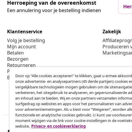
Herroeping van de overeenkomst
Her
Een annulering voor je bestelling indienen
Klantenservice
Zakelijk
Volg je bestelling
Affiliatepro
Mijn account
Produceren v
Betalen
Marketings
Bezorgen
Retourneren
Productinformatie
Door op “Alle cookies accepteren” te klikken, gaat u ermee akkoord
Bestellen
onze advertentie- en analysepartners (45 derde partijen) cookies e
vergelijkbare technologieën mogen gebruiken om de sitenavigatie
verbeteren, het sitegebruik te analyseren, en gepersonaliseerde a
en inhoud aan te bieden. Wij en onze partners verzamelen informa
surfgedrag op websites en apps voor het personaliseren van adver
voor advertentiemetingen. Als u kiest voor “Weigeren”, worden all
functionele en analytische cookies gebruikt. U kunt uw voorkeuren
moment wijzigen via de link voor cookie-instellingen in de voettek
website.
Privacy- en cookieverklaring