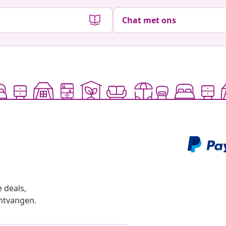
Chat met ons
 deals,
ntvangen.