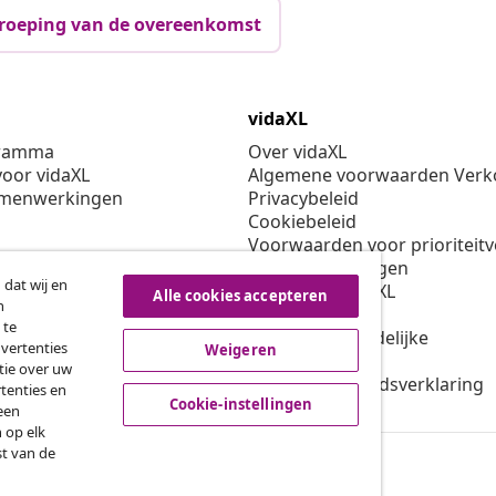
roeping van de overeenkomst
vidaXL
gramma
Over vidaXL
oor vidaXL
Algemene voorwaarden Verko
amenwerkingen
Privacybeleid
Cookiebeleid
Voorwaarden voor prioriteit
Cookie-instellingen
 dat wij en
Werken bij vidaXL
Alle cookies accepteren
n
Veiligheid
 te
EU verantwoordelijke
dvertenties
Weigeren
Beleid voor EPR
tie over uw
Toegankelijkheidsverklaring
tenties en
Cookie-instellingen
een
 op elk
st van de