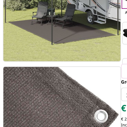
A
Gr
€
€ 2
Inc