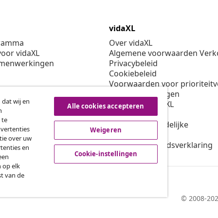
vidaXL
gramma
Over vidaXL
oor vidaXL
Algemene voorwaarden Verko
amenwerkingen
Privacybeleid
Cookiebeleid
Voorwaarden voor prioriteit
Cookie-instellingen
 dat wij en
Werken bij vidaXL
Alle cookies accepteren
n
Veiligheid
 te
EU verantwoordelijke
dvertenties
Weigeren
Beleid voor EPR
tie over uw
Toegankelijkheidsverklaring
tenties en
Cookie-instellingen
een
 op elk
st van de
© 2008-202