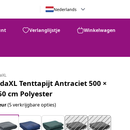
Nederlands
unt
Verlanglijstje
Winkelwagen
daXL
idaXL Tenttapijt Antraciet 500 ×
50 cm Polyester
eur
(5 verkrijgbare opties)