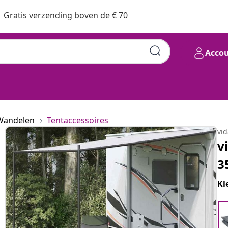
Gratis verzending boven de € 70
Acco
Wandelen
Tentaccessoires
vi
v
3
Kl