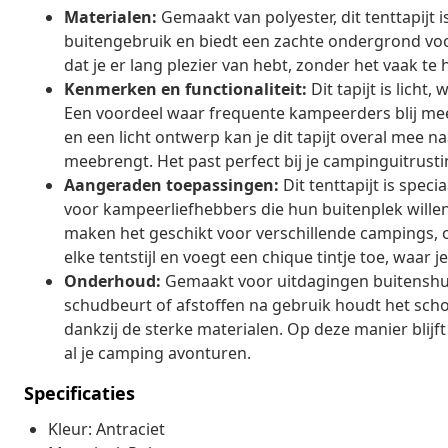
Materialen:
Gemaakt van polyester, dit tenttapijt 
buitengebruik en biedt een zachte ondergrond voor
dat je er lang plezier van hebt, zonder het vaak te 
Kenmerken en functionaliteit:
Dit tapijt is licht
Een voordeel waar frequente kampeerders blij mee 
en een licht ontwerp kan je dit tapijt overal mee 
meebrengt. Het past perfect bij je campinguitrustin
Aangeraden toepassingen:
Dit tenttapijt is spec
voor kampeerliefhebbers die hun buitenplek willen
maken het geschikt voor verschillende campings, of 
elke tentstijl en voegt een chique tintje toe, waar j
Onderhoud:
Gemaakt voor uitdagingen buitenshuis
schudbeurt of afstoffen na gebruik houdt het scho
dankzij de sterke materialen. Op deze manier blijft
al je camping avonturen.
Specificaties
Kleur: Antraciet