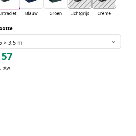
ntraciet
Blauw
Groen
Lichtgrijs
Crème
ootte
5 × 3,5 m
57
. btw