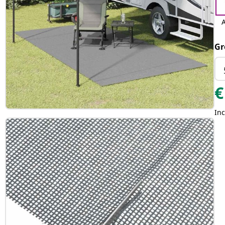
A
Gr
€
Inc