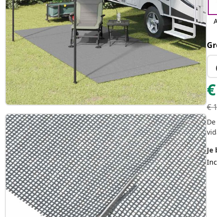
A
Gr
€
€
De 
vid
Je 
Inc