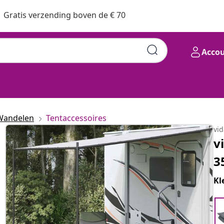
Gratis verzending boven de € 70
Acco
Wandelen
Tentaccessoires
vi
v
3
Kl