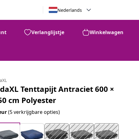
Nederlands
unt
Verlanglijstje
Winkelwagen
daXL
idaXL Tenttapijt Antraciet 600 ×
50 cm Polyester
eur
(5 verkrijgbare opties)