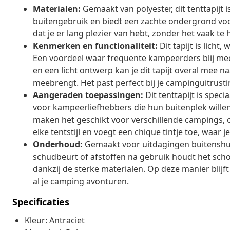
Materialen:
Gemaakt van polyester, dit tenttapijt 
buitengebruik en biedt een zachte ondergrond voor
dat je er lang plezier van hebt, zonder het vaak te 
Kenmerken en functionaliteit:
Dit tapijt is licht
Een voordeel waar frequente kampeerders blij mee 
en een licht ontwerp kan je dit tapijt overal mee 
meebrengt. Het past perfect bij je campinguitrustin
Aangeraden toepassingen:
Dit tenttapijt is spec
voor kampeerliefhebbers die hun buitenplek willen
maken het geschikt voor verschillende campings, of 
elke tentstijl en voegt een chique tintje toe, waar j
Onderhoud:
Gemaakt voor uitdagingen buitenshuis
schudbeurt of afstoffen na gebruik houdt het scho
dankzij de sterke materialen. Op deze manier blijft
al je camping avonturen.
Specificaties
Kleur: Antraciet