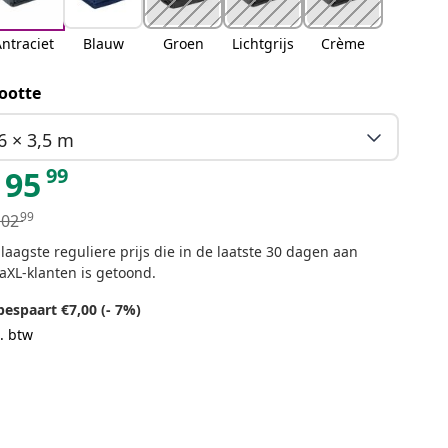
ntraciet
Blauw
Groen
Lichtgrijs
Crème
ootte
6 × 3,5 m
99
95
99
102
laagste reguliere prijs die in de laatste 30 dagen aan
aXL-klanten is getoond.
bespaart €7,00 (- 7%)
. btw