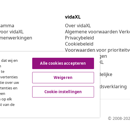
vidaXL
gramma
Over vidaXL
oor vidaXL
Algemene voorwaarden Verko
amenwerkingen
Privacybeleid
Cookiebeleid
Voorwaarden voor prioriteit
Cookie-instellingen
 dat wij en
Werken bij vidaXL
Alle cookies accepteren
n
Veiligheid
 te
EU verantwoordelijke
dvertenties
Weigeren
Beleid voor EPR
tie over uw
Toegankelijkheidsverklaring
tenties en
Cookie-instellingen
een
 op elk
st van de
© 2008-202