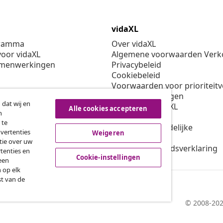
vidaXL
gramma
Over vidaXL
oor vidaXL
Algemene voorwaarden Verko
amenwerkingen
Privacybeleid
Cookiebeleid
Voorwaarden voor prioriteit
Cookie-instellingen
 dat wij en
Werken bij vidaXL
Alle cookies accepteren
n
Veiligheid
 te
EU verantwoordelijke
dvertenties
Weigeren
Beleid voor EPR
tie over uw
Toegankelijkheidsverklaring
tenties en
Cookie-instellingen
een
 op elk
st van de
© 2008-202