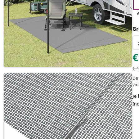
A
Gr
€
€
De 
vid
Je 
Inc