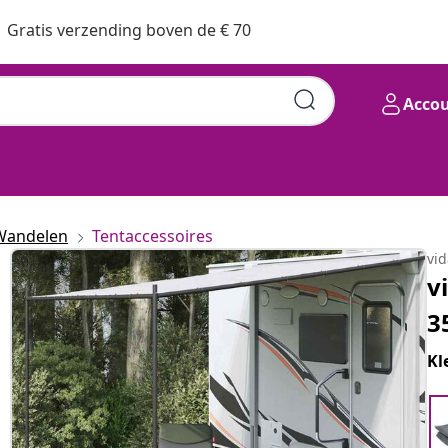
Gratis verzending boven de € 70
Acco
Wandelen
Tentaccessoires
vi
v
3
Kl