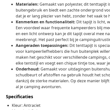
Materialen:
Gemaakt van polyester, dit tenttapijt 
buitengebruik en biedt een zachte ondergrond voor
dat je er lang plezier van hebt, zonder het vaak te 
Kenmerken en functionaliteit:
Dit tapijt is licht
Een voordeel waar frequente kampeerders blij mee 
en een licht ontwerp kan je dit tapijt overal mee 
meebrengt. Het past perfect bij je campinguitrustin
Aangeraden toepassingen:
Dit tenttapijt is spec
voor kampeerliefhebbers die hun buitenplek willen
maken het geschikt voor verschillende campings, of 
elke tentstijl en voegt een chique tintje toe, waar j
Onderhoud:
Gemaakt voor uitdagingen buitenshuis
schudbeurt of afstoffen na gebruik houdt het scho
dankzij de sterke materialen. Op deze manier blijft
al je camping avonturen.
Specificaties
Kleur: Antraciet