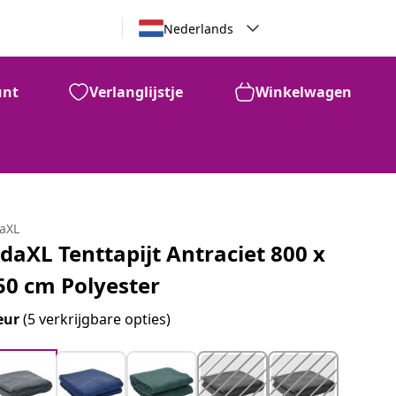
Nederlands
unt
Verlanglijstje
Winkelwagen
daXL
idaXL Tenttapijt Antraciet 800 x
50 cm Polyester
eur
(5 verkrijgbare opties)