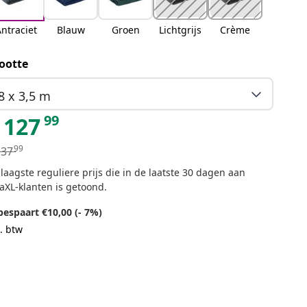
ntraciet
Blauw
Groen
Lichtgrijs
Crème
ootte
8 x 3,5 m
99
127
99
137
laagste reguliere prijs die in de laatste 30 dagen aan
aXL-klanten is getoond.
bespaart €10,00 (- 7%)
. btw