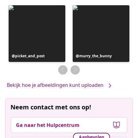
Bericht
picket_and_post
Bericht
murry_the_bunny
gepubliceerd
gepubliceerd
door
door
Bekijk hoe je afbeeldingen kunt uploaden
Neem contact met ons op!
Ga naar het Hulpcentrum
Aanbevolen