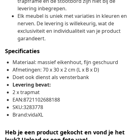
trapframe en de stootbord zijn niet bij de
levering inbegrepen.
Elk meubel is uniek met variaties in kleuren en
nerven. De levering is willekeurig, wat de
exclusiviteit en individualiteit van je product
garandeert.
Specificaties
Materiaal: massief eikenhout, fijn geschuurd
Afmetingen: 70 x 30 x 2 cm (L x B x D)
Doet ook dienst als vensterbank
Levering bevat:
2 x trapmat
EAN:8721102688188
SKU:3283778
Brand:vidaXL
Heb je een product gekocht en vond je het
leuk? Upload er een foto van!