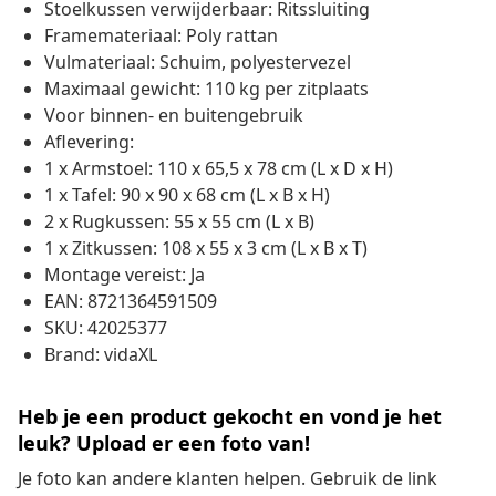
Stoelkussen verwijderbaar: Ritssluiting
Framemateriaal: Poly rattan
Vulmateriaal: Schuim, polyestervezel
Maximaal gewicht: 110 kg per zitplaats
Voor binnen- en buitengebruik
Aflevering:
1 x Armstoel: 110 x 65,5 x 78 cm (L x D x H)
1 x Tafel: 90 x 90 x 68 cm (L x B x H)
2 x Rugkussen: 55 x 55 cm (L x B)
1 x Zitkussen: 108 x 55 x 3 cm (L x B x T)
Montage vereist: Ja
EAN: 8721364591509
SKU: 42025377
Brand: vidaXL
Heb je een product gekocht en vond je het
leuk? Upload er een foto van!
Je foto kan andere klanten helpen. Gebruik de link