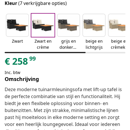
Kleur
(7 verkrijgbare opties)
Zwart
Zwart en
grijs en
beige en
beige en
crème
donkergr
lichtgrijs
crèmekle
ijs
urig
99
€
258
Inc. btw
Omschrijving
Deze moderne tuinarmleuningsofa met lift-up tafel is
de perfecte combinatie van stijl en functionaliteit. Hij
biedt je een flexibele oplossing voor binnen- en
buitenzitten. Met zijn strakke, minimalistische lijnen
past hij moeiteloos in elke moderne setting en zorgt
voor een heerlijk loungegevoel. Ideaal voor iedereen