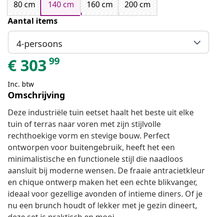
80 cm
140 cm
160 cm
200 cm
Aantal items
4-persoons
99
€
303
Inc. btw
Omschrijving
Deze industriële tuin eetset haalt het beste uit elke
tuin of terras naar voren met zijn stijlvolle
rechthoekige vorm en stevige bouw. Perfect
ontworpen voor buitengebruik, heeft het een
minimalistische en functionele stijl die naadloos
aansluit bij moderne wensen. De fraaie antracietkleur
en chique ontwerp maken het een echte blikvanger,
ideaal voor gezellige avonden of intieme diners. Of je
nu een brunch houdt of lekker met je gezin dineert,