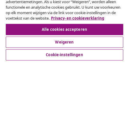
Herroeping van de overeenkomst
advertentiemetingen. Als u kiest voor “Weigeren”, worden alleen
functionele en analytische cookies gebruikt. U kunt uw voorkeuren
Een annulering voor je bestelling indienen
op elk moment wijzigen via de link voor cookie-instellingen in de
voettekst van de website.
Privacy- en cookieverklaring
Herroeping van de overeenkomst
Alle cookies accepteren
Weigeren
Klantenservice
Cookie-instellingen
Zakelijk
vidaXL
Ontdek meer