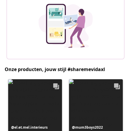
Onze producten, jouw stijl #sharemevidaxl
Bericht
el.et.mel.interieurs
Bericht
mum3boys2022