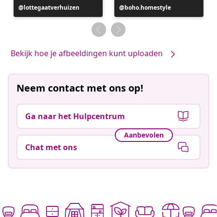
Bericht
lottegaatverhuizen
Bericht
boho.homestyle
gepubliceerd
gepubliceerd
door
door
Bekijk hoe je afbeeldingen kunt uploaden
Neem contact met ons op!
Ga naar het Hulpcentrum
Aanbevolen
Chat met ons