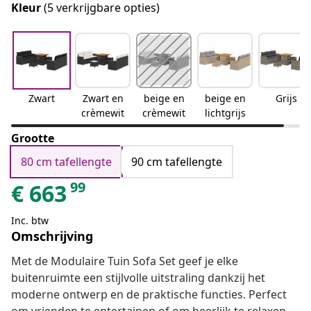
Kleur
(5 verkrijgbare opties)
Zwart
Zwart en
beige en
beige en
Grijs
crèmewit
crèmewit
lichtgrijs
Grootte
80 cm tafellengte
90 cm tafellengte
99
€
663
Inc. btw
Omschrijving
Met de Modulaire Tuin Sofa Set geef je elke
buitenruimte een stijlvolle uitstraling dankzij het
moderne ontwerp en de praktische functies. Perfect