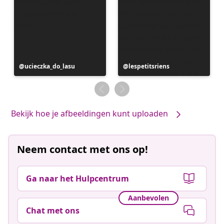
Bericht
ucieczka_do_lasu
Bericht
lespetitsriens
gepubliceerd
gepubliceerd
door
door
Bekijk hoe je afbeeldingen kunt uploaden
Neem contact met ons op!
Ga naar het Hulpcentrum
Aanbevolen
Chat met ons