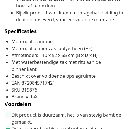
hoes af te dekken.
Bij elk product wordt een montagehandleiding in
de doos geleverd, voor eenvoudige montage.
Specificaties
Materiaal: bamboe
Materiaal binnenzak: polyetheen (PE)
Afmetingen: 110 x 52 x 55 cm (B x D x H)
Met waterbestendige zak met rits aan de
binnenkant
Beschikt over voldoende opslagruimte
EAN:8720845717421
SKU:319876
Brand:vidaXL
Voordelen
Dit product is duurzaam, het is van stevig bamboe
gemaakt.
Deze opbergbox biedt veel opbergruimte