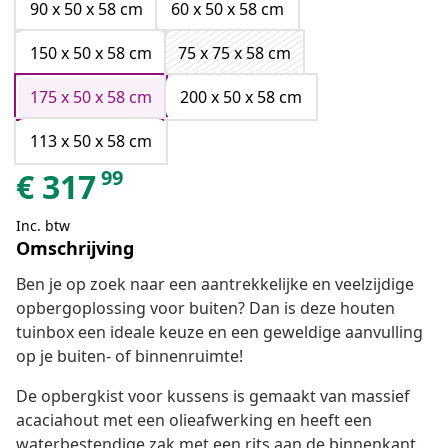
90 x 50 x 58 cm
60 x 50 x 58 cm
150 x 50 x 58 cm
75 x 75 x 58 cm
175 x 50 x 58 cm
200 x 50 x 58 cm
113 x 50 x 58 cm
99
€
317
Inc. btw
Omschrijving
Ben je op zoek naar een aantrekkelijke en veelzijdige
opbergoplossing voor buiten? Dan is deze houten
tuinbox een ideale keuze en een geweldige aanvulling
op je buiten- of binnenruimte!
De opbergkist voor kussens is gemaakt van massief
acaciahout met een olieafwerking en heeft een
waterbestendige zak met een rits aan de binnenkant.