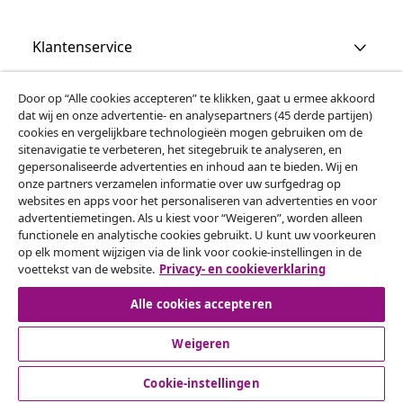
Klantenservice
Zakelijk
Door op “Alle cookies accepteren” te klikken, gaat u ermee akkoord
dat wij en onze advertentie- en analysepartners (45 derde partijen)
cookies en vergelijkbare technologieën mogen gebruiken om de
vidaXL
sitenavigatie te verbeteren, het sitegebruik te analyseren, en
gepersonaliseerde advertenties en inhoud aan te bieden. Wij en
onze partners verzamelen informatie over uw surfgedrag op
websites en apps voor het personaliseren van advertenties en voor
Ontdek meer
advertentiemetingen. Als u kiest voor “Weigeren”, worden alleen
functionele en analytische cookies gebruikt. U kunt uw voorkeuren
op elk moment wijzigen via de link voor cookie-instellingen in de
voettekst van de website.
Privacy- en cookieverklaring
Alle cookies accepteren
Weigeren
© 2008-2026 vidaXL www.vidaxl.nl is een website van vidaXL
Marketplace B.V.
Cookie-instellingen