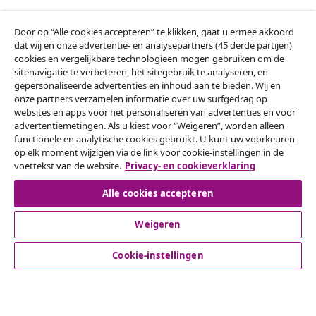
Door op “Alle cookies accepteren” te klikken, gaat u ermee akkoord
Klantenservice
dat wij en onze advertentie- en analysepartners (45 derde partijen)
cookies en vergelijkbare technologieën mogen gebruiken om de
sitenavigatie te verbeteren, het sitegebruik te analyseren, en
Zakelijk
gepersonaliseerde advertenties en inhoud aan te bieden. Wij en
onze partners verzamelen informatie over uw surfgedrag op
websites en apps voor het personaliseren van advertenties en voor
vidaXL
advertentiemetingen. Als u kiest voor “Weigeren”, worden alleen
functionele en analytische cookies gebruikt. U kunt uw voorkeuren
op elk moment wijzigen via de link voor cookie-instellingen in de
Ontdek meer
voettekst van de website.
Privacy- en cookieverklaring
Alle cookies accepteren
Weigeren
Cookie-instellingen
© 2008-2026 vidaXL www.vidaxl.nl is een website van vidaXL
Marketplace B.V.