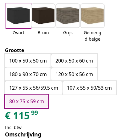
Zwart
Bruin
Grijs
Gemeng
d beige
Grootte
100 x 50 x 50 cm
200 x 50 x 60 cm
180 x 90 x 70 cm
120 x 50 x 56 cm
127 x 55 x 56/59.5 cm
107 x 55 x 50/53 cm
80 x 75 x 59 cm
99
€
115
Inc. btw
Omschrijving