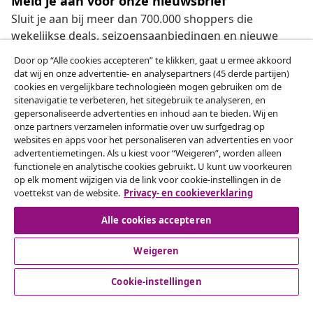
Meld je aan voor onze nieuwsbrief
Sluit je aan bij meer dan 700.000 shoppers die
wekelijkse deals, seizoensaanbiedingen en nieuwe
artikelen van vidaXL ontvangen.
Door op “Alle cookies accepteren” te klikken, gaat u ermee akkoord
dat wij en onze advertentie- en analysepartners (45 derde partijen)
Onze sociale media
cookies en vergelijkbare technologieën mogen gebruiken om de
sitenavigatie te verbeteren, het sitegebruik te analyseren, en
gepersonaliseerde advertenties en inhoud aan te bieden. Wij en
onze partners verzamelen informatie over uw surfgedrag op
websites en apps voor het personaliseren van advertenties en voor
Herroeping van de overeenkomst
advertentiemetingen. Als u kiest voor “Weigeren”, worden alleen
functionele en analytische cookies gebruikt. U kunt uw voorkeuren
Een annulering voor je bestelling indienen
op elk moment wijzigen via de link voor cookie-instellingen in de
voettekst van de website.
Privacy- en cookieverklaring
Herroeping van de overeenkomst
Alle cookies accepteren
Weigeren
Klantenservice
Cookie-instellingen
Zakelijk