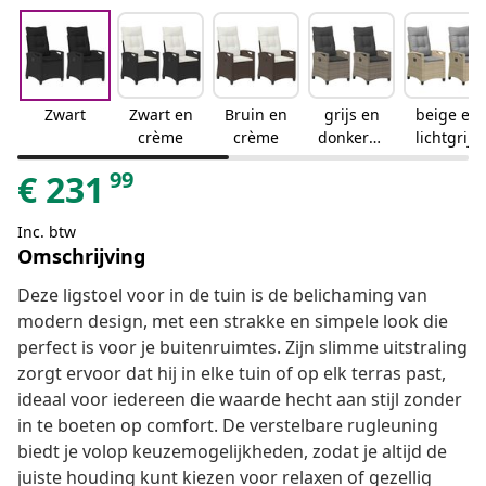
Zwart
Zwart en
Bruin en
grijs en
beige en
crème
crème
donkergr
lichtgrijs
ijs
99
€
231
Inc. btw
Omschrijving
Deze ligstoel voor in de tuin is de belichaming van
modern design, met een strakke en simpele look die
perfect is voor je buitenruimtes. Zijn slimme uitstraling
zorgt ervoor dat hij in elke tuin of op elk terras past,
ideaal voor iedereen die waarde hecht aan stijl zonder
in te boeten op comfort. De verstelbare rugleuning
biedt je volop keuzemogelijkheden, zodat je altijd de
juiste houding kunt kiezen voor relaxen of gezellig