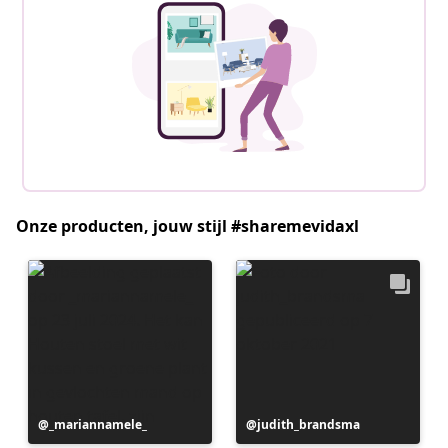
Onze producten, jouw stijl #sharemevidaxl
Bericht
_mariannamele_
Bericht
judith_brandsma
gepubliceerd
gepubliceerd