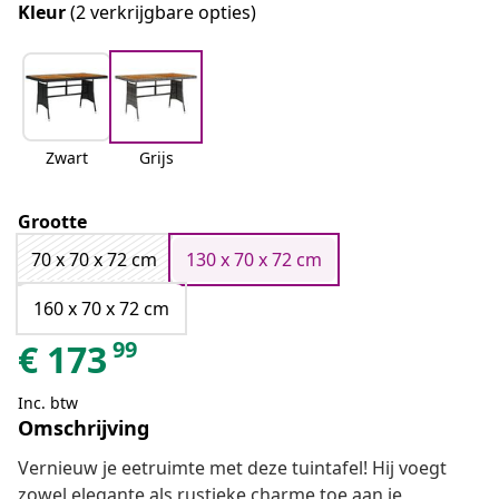
Kleur
(2 verkrijgbare opties)
Zwart
Grijs
Grootte
70 x 70 x 72 cm
130 x 70 x 72 cm
160 x 70 x 72 cm
99
€
173
Inc. btw
Omschrijving
Vernieuw je eetruimte met deze tuintafel! Hij voegt
zowel elegante als rustieke charme toe aan je