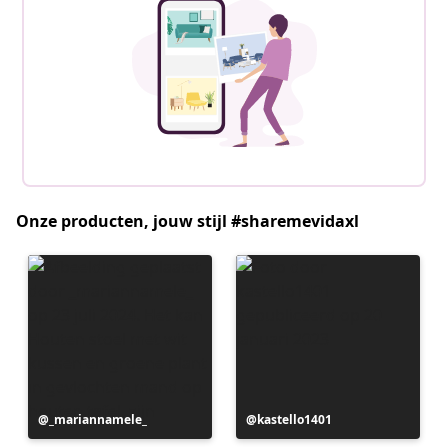
Onze producten, jouw stijl #sharemevidaxl
Bericht
_mariannamele_
Bericht
kastello1401
gepubliceerd
gepubliceerd