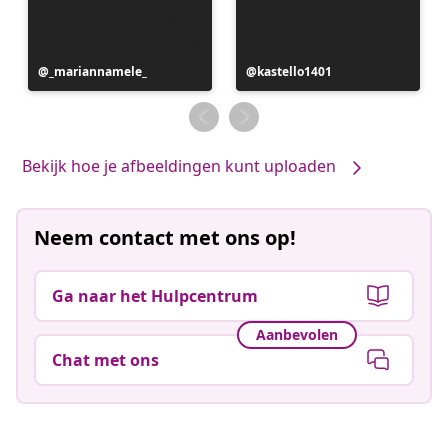
Bericht
_mariannamele_
Bericht
kastello1401
gepubliceerd
gepubliceerd
door
door
Bekijk hoe je afbeeldingen kunt uploaden
Neem contact met ons op!
Ga naar het Hulpcentrum
Aanbevolen
Chat met ons