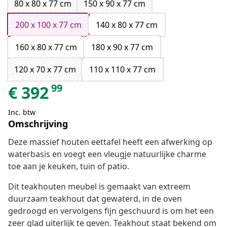
80 x 80 x 77 cm
150 x 90 x 77 cm
200 x 100 x 77 cm
140 x 80 x 77 cm
160 x 80 x 77 cm
180 x 90 x 77 cm
120 x 70 x 77 cm
110 x 110 x 77 cm
99
€
392
Inc. btw
Omschrijving
Deze massief houten eettafel heeft een afwerking op
waterbasis en voegt een vleugje natuurlijke charme
toe aan je keuken, tuin of patio.
Dit teakhouten meubel is gemaakt van extreem
duurzaam teakhout dat gewaterd, in de oven
gedroogd en vervolgens fijn geschuurd is om het een
zeer glad uiterlijk te geven. Teakhout staat bekend om