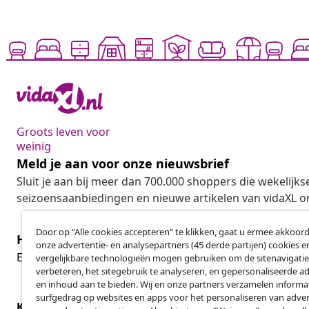
Groots leven voor
weinig
Meld je aan voor onze nieuwsbrief
Sluit je aan bij meer dan 700.000 shoppers die wekelijkse
seizoensaanbiedingen en nieuwe artikelen van vidaXL o
Door op “Alle cookies accepteren” te klikken, gaat u ermee akkoord
Herroeping van de overeenkomst
onze advertentie- en analysepartners (45 derde partijen) cookies e
Her
Een annulering voor je bestelling indienen
vergelijkbare technologieën mogen gebruiken om de sitenavigatie
verbeteren, het sitegebruik te analyseren, en gepersonaliseerde a
en inhoud aan te bieden. Wij en onze partners verzamelen informa
surfgedrag op websites en apps voor het personaliseren van adver
Klantenservice
Zakelijk