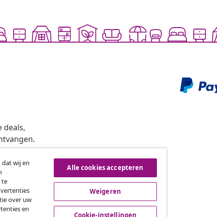
 deals,
ntvangen.
 dat wij en
Alle cookies accepteren
n
roeping van de overeenkomst
 te
dvertenties
Weigeren
tie over uw
tenties en
vidaXL
Cookie-instellingen