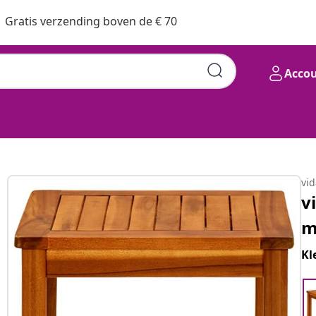
Gratis verzending boven de € 70
Acco
vi
v
m
Kl