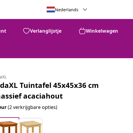
Nederlands
unt
Verlanglijstje
Winkelwagen
daXL
idaXL Tuintafel 45x45x36 cm
assief acaciahout
eur
(2 verkrijgbare opties)