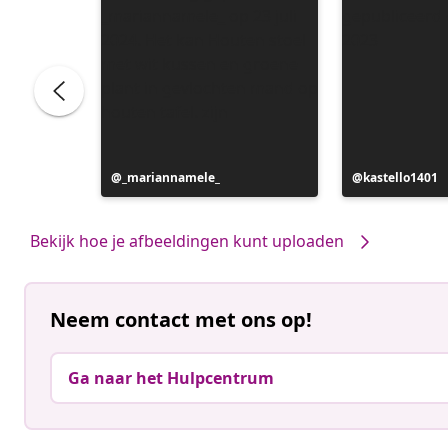
Bericht
_mariannamele_
Bericht
kastello1401
gepubliceerd
gepubliceerd
door
door
Bekijk hoe je afbeeldingen kunt uploaden
Neem contact met ons op!
Ga naar het Hulpcentrum