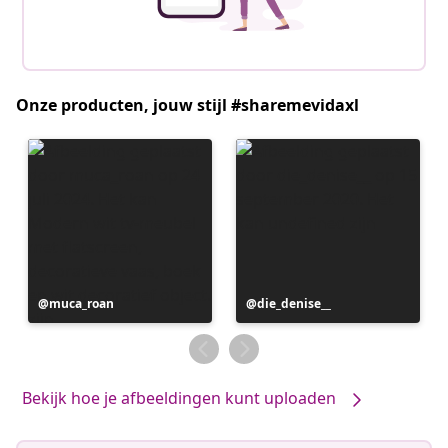
Onze producten, jouw stijl #sharemevidaxl
Bericht
muca_roan
Bericht
die_denise__
gepubliceerd
gepubliceerd
door
door
Bekijk hoe je afbeeldingen kunt uploaden