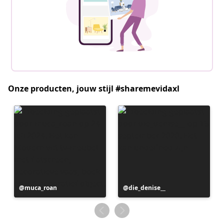
Onze producten, jouw stijl #sharemevidaxl
Bericht
muca_roan
Bericht
die_denise__
gepubliceerd
gepubliceerd
door
door