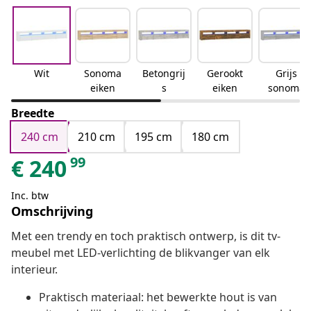
Wit
Sonoma
Betongrij
Gerookt
Grijs
eiken
s
eiken
sonoma
Breedte
240 cm
210 cm
195 cm
180 cm
99
€
240
Inc. btw
Omschrijving
Met een trendy en toch praktisch ontwerp, is dit tv-
meubel met LED-verlichting de blikvanger van elk
interieur.
Praktisch materiaal: het bewerkte hout is van