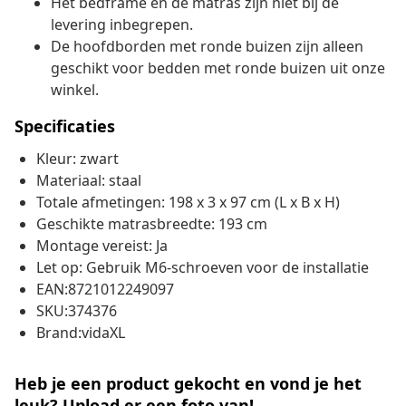
Het bedframe en de matras zijn niet bij de
levering inbegrepen.
De hoofdborden met ronde buizen zijn alleen
geschikt voor bedden met ronde buizen uit onze
winkel.
Specificaties
Kleur: zwart
Materiaal: staal
Totale afmetingen: 198 x 3 x 97 cm (L x B x H)
Geschikte matrasbreedte: 193 cm
Montage vereist: Ja
Let op: Gebruik M6-schroeven voor de installatie
EAN:8721012249097
SKU:374376
Brand:vidaXL
Heb je een product gekocht en vond je het
leuk? Upload er een foto van!