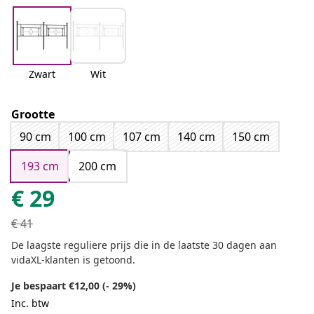
Zwart
Wit
Grootte
90 cm
100 cm
107 cm
140 cm
150 cm
193 cm
200 cm
€
29
€
41
De laagste reguliere prijs die in de laatste 30 dagen aan
vidaXL-klanten is getoond.
Je bespaart €12,00 (- 29%)
Inc. btw