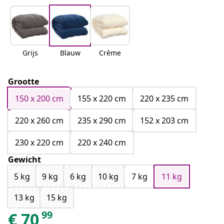
Grijs
Blauw
Crème
Grootte
150 x 200 cm
155 x 220 cm
220 x 235 cm
220 x 260 cm
235 x 290 cm
152 x 203 cm
230 x 220 cm
220 x 240 cm
Gewicht
5 kg
9 kg
6 kg
10 kg
7 kg
11 kg
13 kg
15 kg
99
€
70