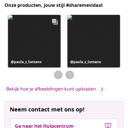
Onze producten, jouw stijl #sharemevidaxl
Bericht
paula_z_lontano
Bericht
paula_z_lontano
gepubliceerd
gepubliceerd
door
door
Bekijk hoe je afbeeldingen kunt uploaden
Neem contact met ons op!
Ga naar het Hulpcentrum