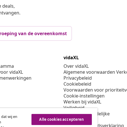
 deals,
ntvangen.
roeping van de overeenkomst
vidaXL
gramma
Over vidaXL
oor vidaXL
Algemene voorwaarden Verko
amenwerkingen
Privacybeleid
Cookiebeleid
Voorwaarden voor prioriteit
Cookie-instellingen
Werken bij vidaXL
Veiligheid
EU verantwoordelijke
 dat wij en
Beleid voor EPR
Alle cookies accepteren
n
Toegankelijkheidsverklaring