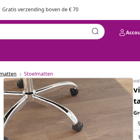
Gratis verzending boven de € 70
Acco
lmatten
Stoelmatten
vi
v
t
Gr