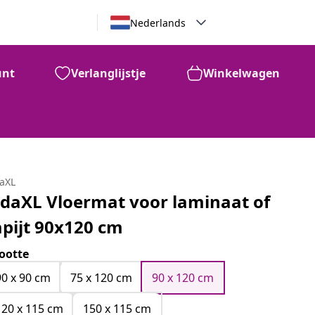
Nederlands
unt
Verlanglijstje
Winkelwagen
daXL
idaXL Vloermat voor laminaat of
apijt 90x120 cm
ootte
90 x 90 cm
75 x 120 cm
90 x 120 cm
120 x 115 cm
150 x 115 cm