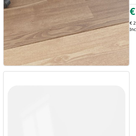
€
€ 2
Inc