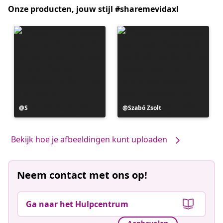
Onze producten, jouw stijl #sharemevidaxl
Bericht
S
Bericht
Szabó Zsolt
gepubliceerd
gepubliceerd
door
door
Bekijk hoe je afbeeldingen kunt uploaden
Neem contact met ons op!
Ga naar het Hulpcentrum