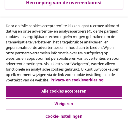
Herroeping van de overeenkomst
Door op “Alle cookies accepteren” te klikken, gaat u ermee akkoord
Klantenservice
dat wij en onze advertentie- en analysepartners (45 derde partijen)
cookies en vergelijkbare technologieën mogen gebruiken om de
sitenavigatie te verbeteren, het sitegebruik te analyseren, en
Zakelijk
gepersonaliseerde advertenties en inhoud aan te bieden. Wij en
onze partners verzamelen informatie over uw surfgedrag op
websites en apps voor het personaliseren van advertenties en voor
vidaXL
advertentiemetingen. Als u kiest voor “Weigeren”, worden alleen
functionele en analytische cookies gebruikt. U kunt uw voorkeuren
op elk moment wijzigen via de link voor cookie-instellingen in de
Ontdek meer
voettekst van de website.
Privacy- en cookieverklaring
Alle cookies accepteren
Weigeren
Cookie-instellingen
© 2008-2026 vidaXL www.vidaxl.nl is een website van vidaXL