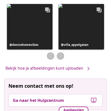
Bericht
denicehomevibes
Bericht
villa_appelgatan
gepubliceerd
gepubliceerd
door
door
Bekijk hoe je afbeeldingen kunt uploaden
Neem contact met ons op!
Ga naar het Hulpcentrum
Aanbevolen