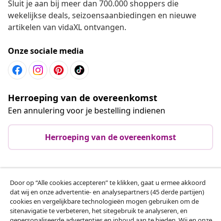
Sluit je aan bij meer dan 700.000 shoppers die
wekelijkse deals, seizoensaanbiedingen en nieuwe
artikelen van vidaXL ontvangen.
Onze sociale media
Herroeping van de overeenkomst
Een annulering voor je bestelling indienen
Herroeping van de overeenkomst
Klantenservice
Door op “Alle cookies accepteren” te klikken, gaat u ermee akkoord
dat wij en onze advertentie- en analysepartners (45 derde partijen)
cookies en vergelijkbare technologieën mogen gebruiken om de
Zakelijk
sitenavigatie te verbeteren, het sitegebruik te analyseren, en
gepersonaliseerde advertenties en inhoud aan te bieden. Wij en onze