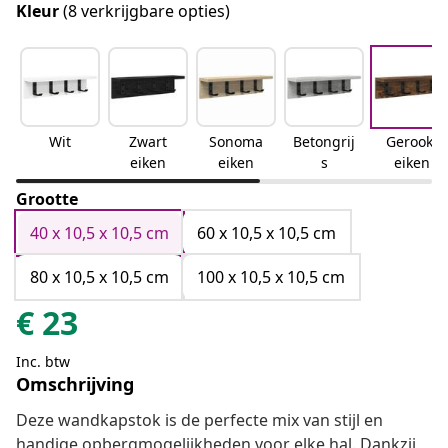
Kleur
(8 verkrijgbare opties)
Wit
Zwart
Sonoma
Betongrij
Gerookt
eiken
eiken
s
eiken
Grootte
40 x 10,5 x 10,5 cm
60 x 10,5 x 10,5 cm
80 x 10,5 x 10,5 cm
100 x 10,5 x 10,5 cm
€
23
Inc. btw
Omschrijving
Deze wandkapstok is de perfecte mix van stijl en
handige opbergmogelijkheden voor elke hal. Dankzij