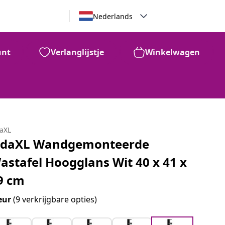
Nederlands
unt
Verlanglijstje
Winkelwagen
daXL
idaXL Wandgemonteerde
astafel Hoogglans Wit 40 x 41 x
9 cm
eur
(9 verkrijgbare opties)