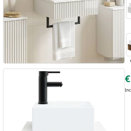
€
Inc