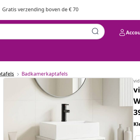
Gratis verzending boven de € 70
Acco
tafels
Badkamerkaptafels
vi
v
W
3
Kl