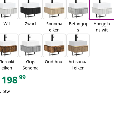
Wit
Zwart
Sonoma
Betongrij
Hooggla
eiken
s
ns wit
Gerookt
Grijs
Oud hout
Artisanaa
eiken
Sonoma
l eiken
99
198
. btw