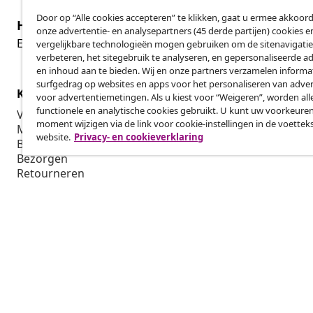
Door op “Alle cookies accepteren” te klikken, gaat u ermee akkoord
Herroeping van de overeenkomst
onze advertentie- en analysepartners (45 derde partijen) cookies e
Her
Een annulering voor je bestelling indienen
vergelijkbare technologieën mogen gebruiken om de sitenavigatie
verbeteren, het sitegebruik te analyseren, en gepersonaliseerde a
en inhoud aan te bieden. Wij en onze partners verzamelen informa
surfgedrag op websites en apps voor het personaliseren van adver
Klantenservice
Zakelijk
voor advertentiemetingen. Als u kiest voor “Weigeren”, worden all
functionele en analytische cookies gebruikt. U kunt uw voorkeuren
Volg je bestelling
Affiliatepro
moment wijzigen via de link voor cookie-instellingen in de voettek
Mijn account
Produceren v
website.
Privacy- en cookieverklaring
Betalen
Marketings
Bezorgen
Retourneren
Productinformatie
Bestellen