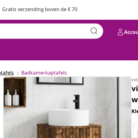
Gratis verzending boven de € 70
Acco
tafels
Badkamerkaptafels
vi
v
w
Kl