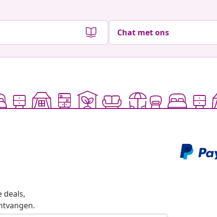
Chat met ons
 deals,
ntvangen.