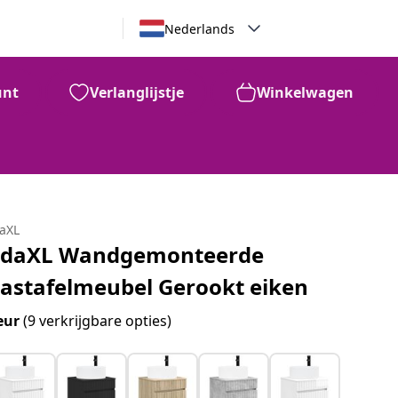
Nederlands
unt
Verlanglijstje
Winkelwagen
daXL
idaXL Wandgemonteerde
astafelmeubel Gerookt eiken
eur
(9 verkrijgbare opties)