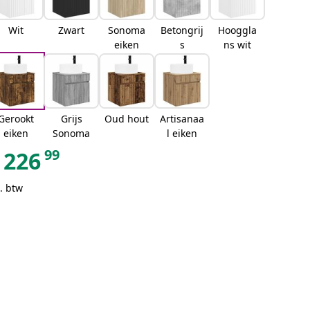
Wit
Zwart
Sonoma
Betongrij
Hooggla
eiken
s
ns wit
Gerookt
Grijs
Oud hout
Artisanaa
eiken
Sonoma
l eiken
99
226
. btw