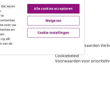
 dat wij en
Alle cookies accepteren
n
roeping van de overeenkomst
 te
dvertenties
Weigeren
tie over uw
tenties en
vidaXL
Cookie-instellingen
een
 op elk
gramma
Over vidaXL
st van de
oor vidaXL
Algemene voorwaarden Verko
amenwerkingen
Privacybeleid
Cookiebeleid
Voorwaarden voor prioriteit
Cookie-instellingen
Werken bij vidaXL
Veiligheid
EU verantwoordelijke
Beleid voor EPR
Toegankelijkheidsverklaring