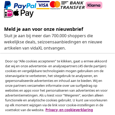
Meld je aan voor onze nieuwsbrief
Sluit je aan bij meer dan 700.000 shoppers die
wekelijkse deals, seizoensaanbiedingen en nieuwe
artikelen van vidaXL ontvangen.
Onze sociale media
Door op “Alle cookies accepteren” te klikken, gaat u ermee akkoord
dat wij en onze advertentie- en analysepartners (45 derde partijen)
cookies en vergelijkbare technologieën mogen gebruiken om de
sitenavigatie te verbeteren, het sitegebruik te analyseren, en
gepersonaliseerde advertenties en inhoud aan te bieden. Wij en
Herroeping van de overeenkomst
onze partners verzamelen informatie over uw surfgedrag op
websites en apps voor het personaliseren van advertenties en voor
Een annulering voor je bestelling indienen
advertentiemetingen. Als u kiest voor “Weigeren”, worden alleen
functionele en analytische cookies gebruikt. U kunt uw voorkeuren
Herroeping van de overeenkomst
op elk moment wijzigen via de link voor cookie-instellingen in de
voettekst van de website.
Privacy- en cookieverklaring