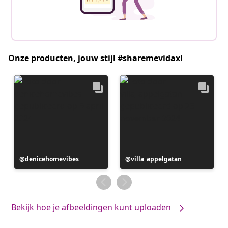
Onze producten, jouw stijl #sharemevidaxl
Bericht
denicehomevibes
Bericht
villa_appelgatan
gepubliceerd
gepubliceerd
door
door
Bekijk hoe je afbeeldingen kunt uploaden