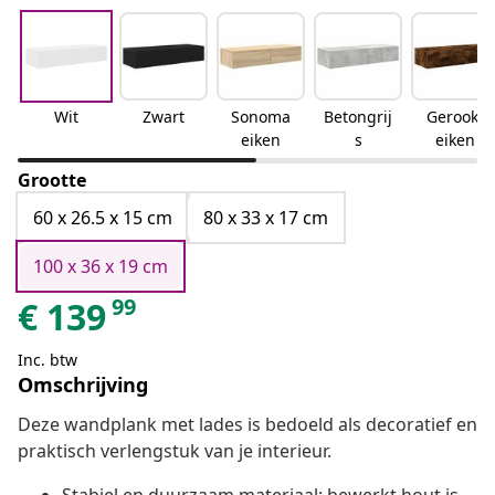
Wit
Zwart
Sonoma
Betongrij
Gerookt
eiken
s
eiken
Grootte
60 x 26.5 x 15 cm
80 x 33 x 17 cm
100 x 36 x 19 cm
99
€
139
Inc. btw
Omschrijving
Deze wandplank met lades is bedoeld als decoratief en
praktisch verlengstuk van je interieur.