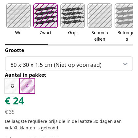
Wit
Zwart
Grijs
Sonoma
Betongrij
eiken
s
Grootte
80 x 30 x 1.5 cm (Niet op voorraad)
Aantal in pakket
8
4
€
24
€
35
De laagste reguliere prijs die in de laatste 30 dagen aan
vidaXL-klanten is getoond.