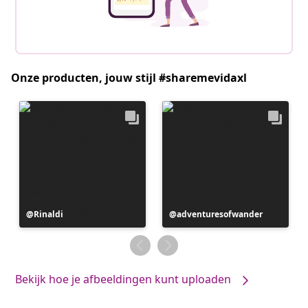
Onze producten, jouw stijl #sharemevidaxl
Bericht
Rinaldi
Bericht
adventuresofwander
gepubliceerd
gepubliceerd
door
door
Bekijk hoe je afbeeldingen kunt uploaden