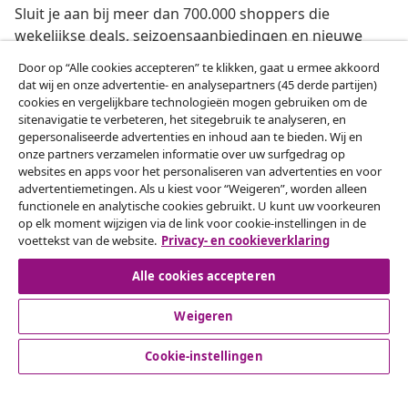
Sluit je aan bij meer dan 700.000 shoppers die
wekelijkse deals, seizoensaanbiedingen en nieuwe
artikelen van vidaXL ontvangen.
Door op “Alle cookies accepteren” te klikken, gaat u ermee akkoord
dat wij en onze advertentie- en analysepartners (45 derde partijen)
Onze sociale media
cookies en vergelijkbare technologieën mogen gebruiken om de
sitenavigatie te verbeteren, het sitegebruik te analyseren, en
gepersonaliseerde advertenties en inhoud aan te bieden. Wij en
onze partners verzamelen informatie over uw surfgedrag op
websites en apps voor het personaliseren van advertenties en voor
Herroeping van de overeenkomst
advertentiemetingen. Als u kiest voor “Weigeren”, worden alleen
functionele en analytische cookies gebruikt. U kunt uw voorkeuren
Een annulering voor je bestelling indienen
op elk moment wijzigen via de link voor cookie-instellingen in de
voettekst van de website.
Privacy- en cookieverklaring
Herroeping van de overeenkomst
Alle cookies accepteren
Weigeren
Klantenservice
Cookie-instellingen
Zakelijk