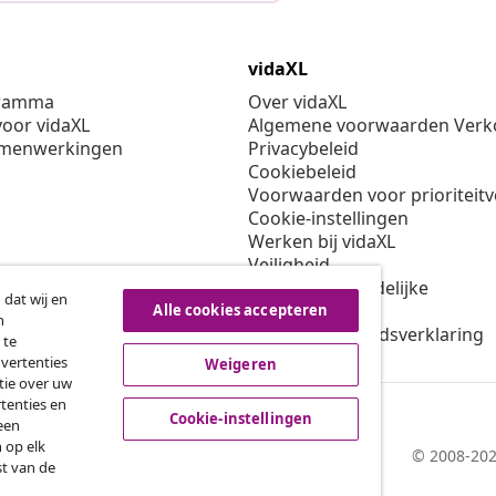
vidaXL
gramma
Over vidaXL
oor vidaXL
Algemene voorwaarden Verko
amenwerkingen
Privacybeleid
Cookiebeleid
Voorwaarden voor prioriteit
Cookie-instellingen
Werken bij vidaXL
Veiligheid
EU verantwoordelijke
 dat wij en
Beleid voor EPR
Alle cookies accepteren
n
Toegankelijkheidsverklaring
 te
dvertenties
Weigeren
tie over uw
tenties en
Cookie-instellingen
een
 op elk
© 2008-202
st van de