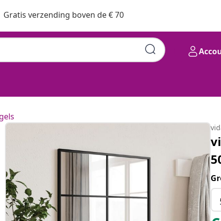
Gratis verzending boven de € 70
Acco
gels
vi
v
5
Gr