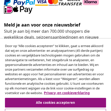
Meld je aan voor onze nieuwsbrief
Sluit je aan bij meer dan 700.000 shoppers die
wekelijkse deals, seizoensaanbiedingen en nieuwe
artikelen van vidaXL ontvangen.
Door op “Alle cookies accepteren” te klikken, gaat u ermee akkoord
dat wij en onze advertentie- en analysepartners (45 derde partijen)
Onze sociale media
cookies en vergelijkbare technologieën mogen gebruiken om de
sitenavigatie te verbeteren, het sitegebruik te analyseren, en
gepersonaliseerde advertenties en inhoud aan te bieden. Wij en
onze partners verzamelen informatie over uw surfgedrag op
websites en apps voor het personaliseren van advertenties en voor
Herroeping van de overeenkomst
advertentiemetingen. Als u kiest voor “Weigeren”, worden alleen
functionele en analytische cookies gebruikt. U kunt uw voorkeuren
Een annulering voor je bestelling indienen
op elk moment wijzigen via de link voor cookie-instellingen in de
voettekst van de website.
Privacy- en cookieverklaring
Herroeping van de overeenkomst
Alle cookies accepteren