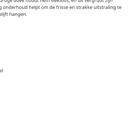
ge doek houdt hem vlekloos, en dit vergroot zijn
 onderhoud helpt om de frisse en strakke uitstraling te
ijft hangen.
nd