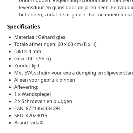
onderhouden. Regelmatig schoonmaken met een dro
levensduur en glans door de jaren heen. Eenvoudig
behouden, zodat de originele charme moeiteloos bl
Specificaties
Materiaal: Gehard glas
Totale afmetingen: 60 x 60 cm (B x H)
Dikte: 4 mm
Gewicht: 3,56 kg
Zonder lijst
Met EVA-schuim voor extra demping en slipweersta
Alleen voor gebruik binnen
Aflevering:
1 x Wandspiegel
2 x Schroeven en pluggen
EAN: 8721364334694
SKU: 42023015
Brand: vidaXL