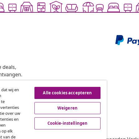
 deals,
ntvangen.
 dat wij en
Alle cookies accepteren
n
roeping van de overeenkomst
 te
dvertenties
Weigeren
tie over uw
tenties en
vidaXL
Cookie-instellingen
een
 op elk
gramma
Over vidaXL
st van de