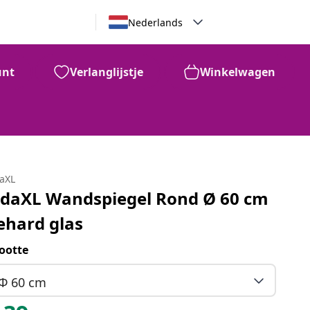
Nederlands
unt
Verlanglijstje
Winkelwagen
daXL
idaXL Wandspiegel Rond Ø 60 cm
ehard glas
ootte
Φ 60 cm