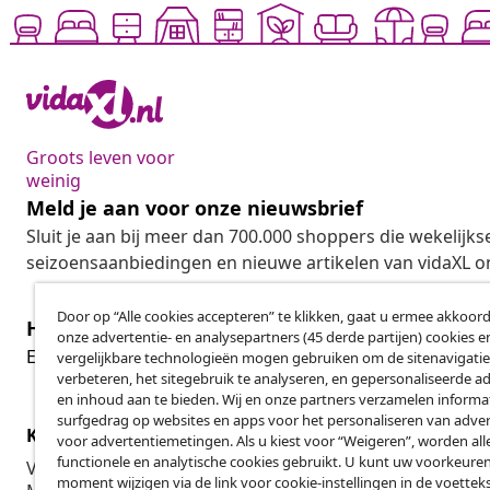
Groots leven voor
weinig
Meld je aan voor onze nieuwsbrief
Sluit je aan bij meer dan 700.000 shoppers die wekelijkse
seizoensaanbiedingen en nieuwe artikelen van vidaXL o
Door op “Alle cookies accepteren” te klikken, gaat u ermee akkoord
Herroeping van de overeenkomst
onze advertentie- en analysepartners (45 derde partijen) cookies e
Her
Een annulering voor je bestelling indienen
vergelijkbare technologieën mogen gebruiken om de sitenavigatie
verbeteren, het sitegebruik te analyseren, en gepersonaliseerde a
en inhoud aan te bieden. Wij en onze partners verzamelen informa
surfgedrag op websites en apps voor het personaliseren van adver
Klantenservice
Zakelijk
voor advertentiemetingen. Als u kiest voor “Weigeren”, worden all
functionele en analytische cookies gebruikt. U kunt uw voorkeuren
Volg je bestelling
Affiliatepro
moment wijzigen via de link voor cookie-instellingen in de voettek