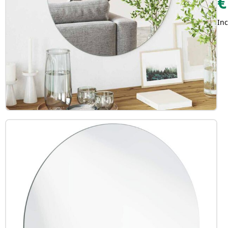
€
Inc