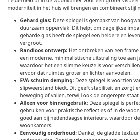
helderheid of in de woonkamer voor een groter visueel ef
moderniteit in het huis wil brengen en combineert stijl
Gehard glas:
Deze spiegel is gemaakt van hoogwaa
duurzaam oppervlak. Dit helpt om dagelijkse impac
geharde glas heeft de spiegel een heldere en leve
vergroot.
Randloos ontwerp:
Het ontbreken van een frame a
een moderne, minimalistische uitstraling toe aan je
waardoor het een slimme keuze is voor verschillen
ervoor dat ruimtes groter en lichter aanvoelen.
EVA-schuim demping:
Deze spiegel is voorzien v
slipweerstand biedt. Dit geeft stabiliteit en zorgt
beweging of vallen, terwijl ook de ongerepte sta
Alleen voor binnengebruik:
Deze spiegel is perfe
gebruiken voor praktische reflecties of in de woo
goed aan bij hedendaagse interieurs, waardoor de 
woonkamers.
Eenvoudig onderhoud:
Dankzij de gladde textuur