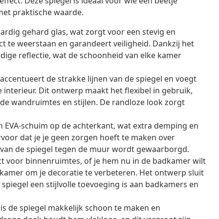
fect. Deze spiegel is ideaal voor wie een beetje
 met praktische waarde.
rdig gehard glas, wat zorgt voor een stevig en
t te weerstaan en garandeert veiligheid. Dankzij het
ndige reflectie, wat de schoonheid van elke kamer
ccentueert de strakke lijnen van de spiegel en voegt
 interieur. Dit ontwerp maakt het flexibel in gebruik,
de wandruimtes en stijlen. De randloze look zorgt
an EVA-schuim op de achterkant, wat extra demping en
 ervoor dat je je geen zorgen hoeft te maken over
at van de spiegel tegen de muur wordt gewaarborgd.
ct voor binnenruimtes, of je hem nu in de badkamer wilt
nkamer om je decoratie te verbeteren. Het ontwerp sluit
spiegel een stijlvolle toevoeging is aan badkamers en
 is de spiegel makkelijk schoon te maken en