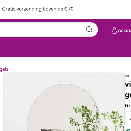
Gratis verzending boven de € 70
Acco
gels
vi
v
g
Gr