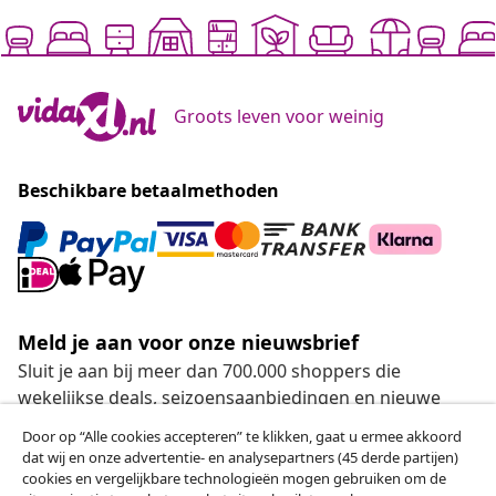
Groots leven voor weinig
Beschikbare betaalmethoden
Meld je aan voor onze nieuwsbrief
Sluit je aan bij meer dan 700.000 shoppers die
wekelijkse deals, seizoensaanbiedingen en nieuwe
artikelen van vidaXL ontvangen.
Door op “Alle cookies accepteren” te klikken, gaat u ermee akkoord
dat wij en onze advertentie- en analysepartners (45 derde partijen)
Onze sociale media
cookies en vergelijkbare technologieën mogen gebruiken om de