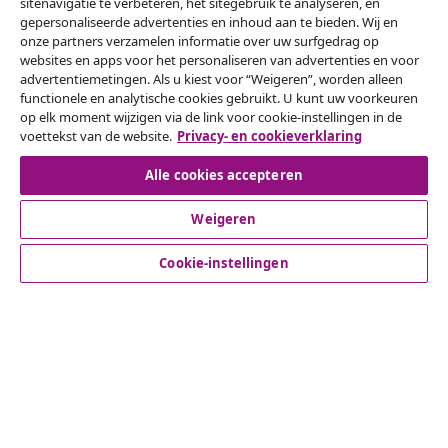
sitenavigatie te verbeteren, het sitegebruik te analyseren, en
gepersonaliseerde advertenties en inhoud aan te bieden. Wij en
onze partners verzamelen informatie over uw surfgedrag op
websites en apps voor het personaliseren van advertenties en voor
Herroeping van de overeenkomst
advertentiemetingen. Als u kiest voor “Weigeren”, worden alleen
functionele en analytische cookies gebruikt. U kunt uw voorkeuren
Een annulering voor je bestelling indienen
op elk moment wijzigen via de link voor cookie-instellingen in de
voettekst van de website.
Privacy- en cookieverklaring
Herroeping van de overeenkomst
Alle cookies accepteren
Weigeren
Klantenservice
Cookie-instellingen
Zakelijk
vidaXL
Ontdek meer