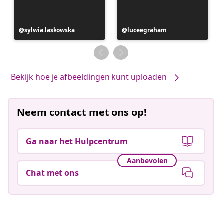
Bericht
sylwia.laskowska_
Bericht
luceegraham
gepubliceerd
gepubliceerd
door
door
Bekijk hoe je afbeeldingen kunt uploaden
Neem contact met ons op!
Ga naar het Hulpcentrum
Aanbevolen
Chat met ons