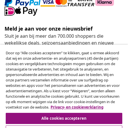
Meld je aan voor onze nieuwsbrief
Sluit je aan bij meer dan 700.000 shoppers die
wekelijkse deals, seizoensaanbiedingen en nieuwe
artikelen van vidaXL ontvangen.
Door op “Alle cookies accepteren” te klikken, gaat u ermee akkoord
dat wij en onze advertentie- en analysepartners (45 derde partijen)
Onze sociale media
cookies en vergelijkbare technologieën mogen gebruiken om de
sitenavigatie te verbeteren, het sitegebruik te analyseren, en
gepersonaliseerde advertenties en inhoud aan te bieden. Wij en
onze partners verzamelen informatie over uw surfgedrag op
websites en apps voor het personaliseren van advertenties en voor
Herroeping van de overeenkomst
advertentiemetingen. Als u kiest voor “Weigeren”, worden alleen
functionele en analytische cookies gebruikt. U kunt uw voorkeuren
Een annulering voor je bestelling indienen
op elk moment wijzigen via de link voor cookie-instellingen in de
voettekst van de website.
Privacy- en cookieverklaring
Herroeping van de overeenkomst
Alle cookies accepteren