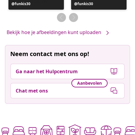
Bericht
funkis30
Bericht
funkis30
gepubliceerd
gepubliceerd
door
door
Bekijk hoe je afbeeldingen kunt uploaden
Neem contact met ons op!
Ga naar het Hulpcentrum
Aanbevolen
Chat met ons