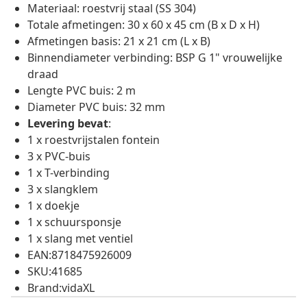
Materiaal: roestvrij staal (SS 304)
Totale afmetingen: 30 x 60 x 45 cm (B x D x H)
Afmetingen basis: 21 x 21 cm (L x B)
Binnendiameter verbinding: BSP G 1" vrouwelijke
draad
Lengte PVC buis: 2 m
Diameter PVC buis: 32 mm
Levering bevat
:
1 x roestvrijstalen fontein
3 x PVC-buis
1 x T-verbinding
3 x slangklem
1 x doekje
1 x schuursponsje
1 x slang met ventiel
EAN:8718475926009
SKU:41685
Brand:vidaXL