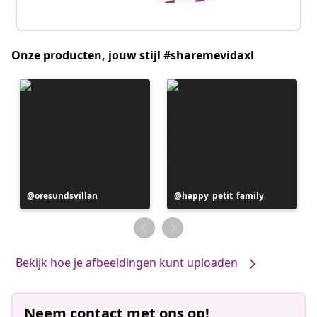
Onze producten, jouw stijl #sharemevidaxl
Bericht
oresundsvillan
Bericht
happy_petit_family
gepubliceerd
gepubliceerd
door
door
Bekijk hoe je afbeeldingen kunt uploaden
Neem contact met ons op!