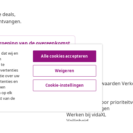
 deals,
ntvangen.
roeping van de overeenkomst
 dat wij en
Alle cookies accepteren
n
 te
vidaXL
dvertenties
Weigeren
tie over uw
gramma
Over vidaXL
tenties en
oor vidaXL
Algemene voorwaarden Verko
Cookie-instellingen
een
amenwerkingen
Privacybeleid
 op elk
Cookiebeleid
st van de
Voorwaarden voor prioriteit
Cookie-instellingen
Werken bij vidaXL
Veiligheid
EU verantwoordelijke