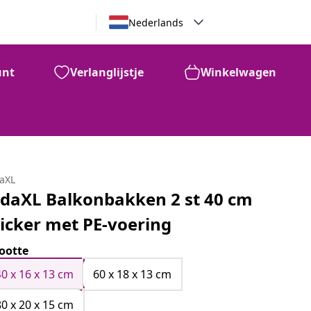
Nederlands
unt
Verlanglijstje
Winkelwagen
daXL
idaXL Balkonbakken 2 st 40 cm
icker met PE-voering
ootte
40 x 16 x 13 cm
60 x 18 x 13 cm
80 x 20 x 15 cm