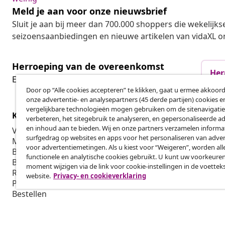
Meld je aan voor onze nieuwsbrief
Sluit je aan bij meer dan 700.000 shoppers die wekelijkse
seizoensaanbiedingen en nieuwe artikelen van vidaXL o
Herroeping van de overeenkomst
Her
Een annulering voor je bestelling indienen
Door op “Alle cookies accepteren” te klikken, gaat u ermee akkoord
onze advertentie- en analysepartners (45 derde partijen) cookies e
vergelijkbare technologieën mogen gebruiken om de sitenavigatie
Klantenservice
Zakelijk
verbeteren, het sitegebruik te analyseren, en gepersonaliseerde a
en inhoud aan te bieden. Wij en onze partners verzamelen informa
Volg je bestelling
Affiliatepro
surfgedrag op websites en apps voor het personaliseren van adver
Mijn account
Produceren v
voor advertentiemetingen. Als u kiest voor “Weigeren”, worden all
Betalen
Marketings
functionele en analytische cookies gebruikt. U kunt uw voorkeuren
Bezorgen
moment wijzigen via de link voor cookie-instellingen in de voettek
Retourneren
website.
Privacy- en cookieverklaring
Productinformatie
Bestellen