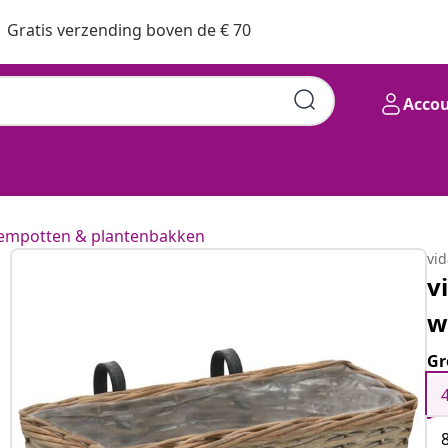
Gratis verzending boven de € 70
Acco
empotten & plantenbakken
vi
v
w
Gr