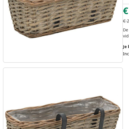
€
€
De 
vid
Je 
Inc