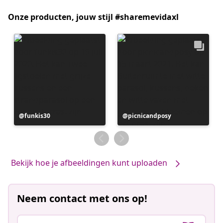
Onze producten, jouw stijl #sharemevidaxl
Bericht
funkis30
Bericht
picnicandposy
gepubliceerd
gepubliceerd
door
door
Bekijk hoe je afbeeldingen kunt uploaden
Neem contact met ons op!