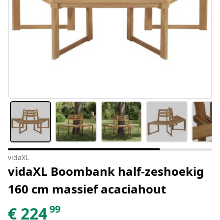
vidaXL
vidaXL Boombank half-zeshoekig
160 cm massief acaciahout
99
€
224