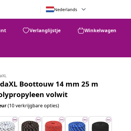
Nederlands
unt
Verlanglijstje
Winkelwagen
daXL
idaXL Boottouw 14 mm 25 m
olypropyleen volwit
eur
(10 verkrijgbare opties)