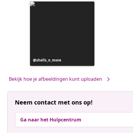
Bericht
shells_n_more
gepubliceerd
door
Bekijk hoe je afbeeldingen kunt uploaden
Neem contact met ons op!
Ga naar het Hulpcentrum