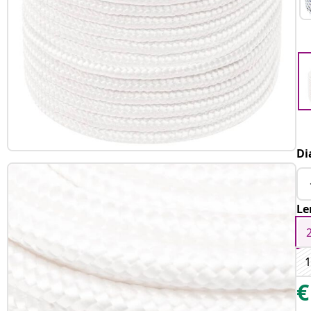
Di
Le
€