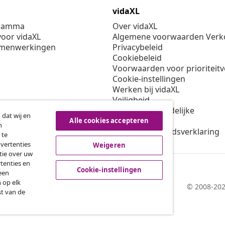
vidaXL
gramma
Over vidaXL
oor vidaXL
Algemene voorwaarden Verko
amenwerkingen
Privacybeleid
Cookiebeleid
Voorwaarden voor prioriteit
Cookie-instellingen
Werken bij vidaXL
Veiligheid
EU verantwoordelijke
 dat wij en
Beleid voor EPR
Alle cookies accepteren
n
Toegankelijkheidsverklaring
 te
dvertenties
Weigeren
tie over uw
tenties en
Cookie-instellingen
een
 op elk
© 2008-202
st van de