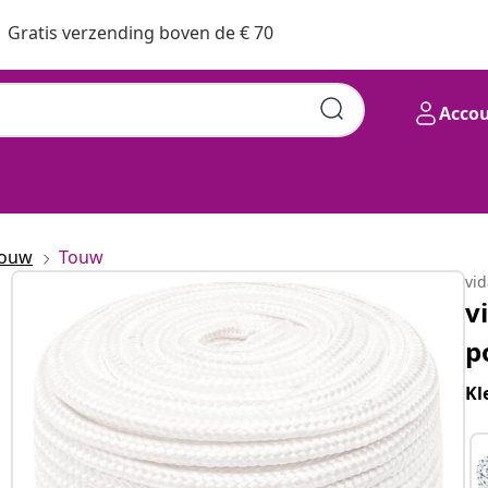
Gratis verzending boven de € 70
Acco
touw
Touw
vi
v
p
Kl