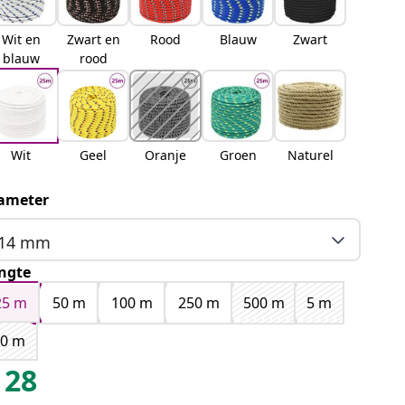
Wit en
Zwart en
Rood
Blauw
Zwart
blauw
rood
Wit
Geel
Oranje
Groen
Naturel
ameter
14 mm
ngte
25 m
50 m
100 m
250 m
500 m
5 m
10 m
28