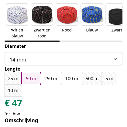
Wit en
Zwart en
Rood
Blauw
Zwart
blauw
rood
Diameter
14 mm
Lengte
25 m
50 m
250 m
100 m
500 m
5 m
10 m
€
47
Inc. btw
Omschrijving