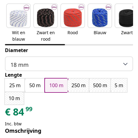
Wit en
Zwart en
Rood
Blauw
Zwart
blauw
rood
Diameter
18 mm
Lengte
25 m
50 m
100 m
250 m
500 m
5 m
10 m
99
€
84
Inc. btw
Omschrijving