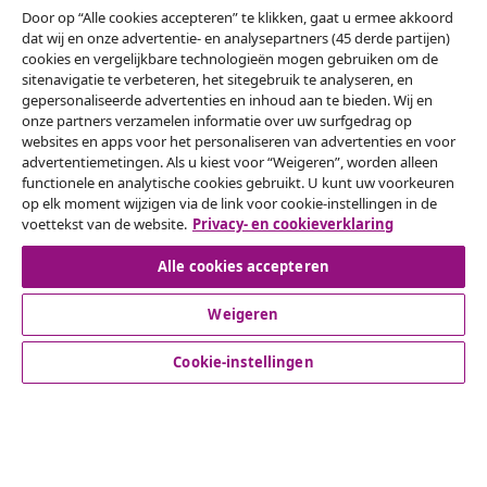
Door op “Alle cookies accepteren” te klikken, gaat u ermee akkoord
dat wij en onze advertentie- en analysepartners (45 derde partijen)
Onze sociale media
cookies en vergelijkbare technologieën mogen gebruiken om de
sitenavigatie te verbeteren, het sitegebruik te analyseren, en
gepersonaliseerde advertenties en inhoud aan te bieden. Wij en
onze partners verzamelen informatie over uw surfgedrag op
websites en apps voor het personaliseren van advertenties en voor
Herroeping van de overeenkomst
advertentiemetingen. Als u kiest voor “Weigeren”, worden alleen
Een annulering voor je bestelling indienen
functionele en analytische cookies gebruikt. U kunt uw voorkeuren
op elk moment wijzigen via de link voor cookie-instellingen in de
voettekst van de website.
Privacy- en cookieverklaring
Herroeping van de overeenkomst
Alle cookies accepteren
Weigeren
Klantenservice
Cookie-instellingen
Zakelijk
vidaXL