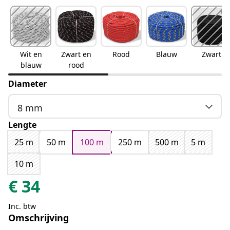
Wit en
Zwart en
Rood
Blauw
Zwart
blauw
rood
Diameter
8 mm
Lengte
25 m
50 m
100 m
250 m
500 m
5 m
10 m
€
34
Inc. btw
Omschrijving