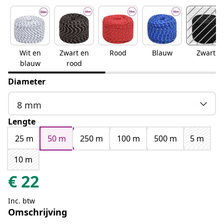
Wit en
Zwart en
Rood
Blauw
Zwart
blauw
rood
Diameter
8 mm
Lengte
25 m
50 m
250 m
100 m
500 m
5 m
10 m
€
22
Inc. btw
Omschrijving