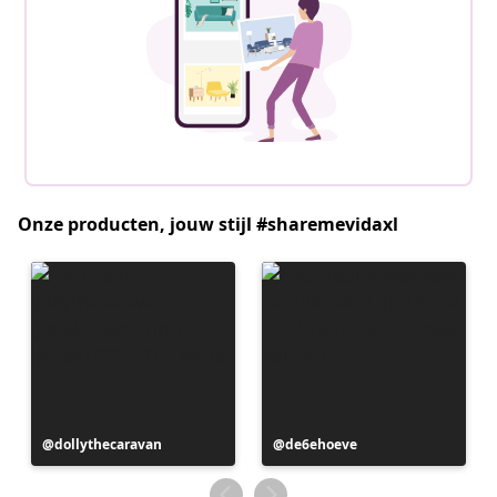
Onze producten, jouw stijl #sharemevidaxl
Bericht
dollythecaravan
Bericht
de6ehoeve
gepubliceerd
gepubliceerd
door
door