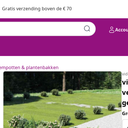
Gratis verzending boven de € 70
Acco
empotten & plantenbakken
vi
v
v
g
Gr