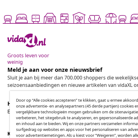
Groots leven voor
weinig
Meld je aan voor onze nieuwsbrief
Sluit je aan bij meer dan 700.000 shoppers die wekelijkse
seizoensaanbiedingen en nieuwe artikelen van vidaXL o
Door op “Alle cookies accepteren” te klikken, gaat u ermee akkoord
Herroeping van de overeenkomst
onze advertentie- en analysepartners (45 derde partijen) cookies e
Her
Een annulering voor je bestelling indienen
vergelijkbare technologieën mogen gebruiken om de sitenavigatie
verbeteren, het sitegebruik te analyseren, en gepersonaliseerde a
en inhoud aan te bieden. Wij en onze partners verzamelen informa
surfgedrag op websites en apps voor het personaliseren van adver
Klantenservice
Zakelijk
voor advertentiemetingen. Als u kiest voor “Weigeren”, worden all