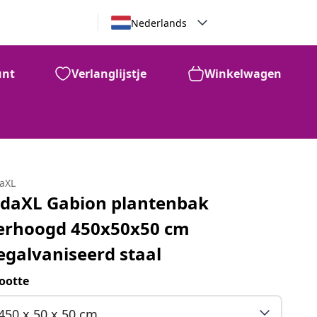
Nederlands
unt
Verlanglijstje
Winkelwagen
daXL
idaXL Gabion plantenbak
erhoogd 450x50x50 cm
egalvaniseerd staal
ootte
450 x 50 x 50 cm