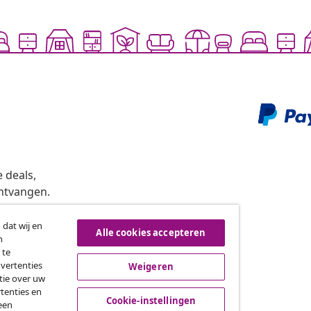
 deals,
ntvangen.
 dat wij en
Alle cookies accepteren
n
roeping van de overeenkomst
 te
dvertenties
Weigeren
tie over uw
tenties en
vidaXL
Cookie-instellingen
een