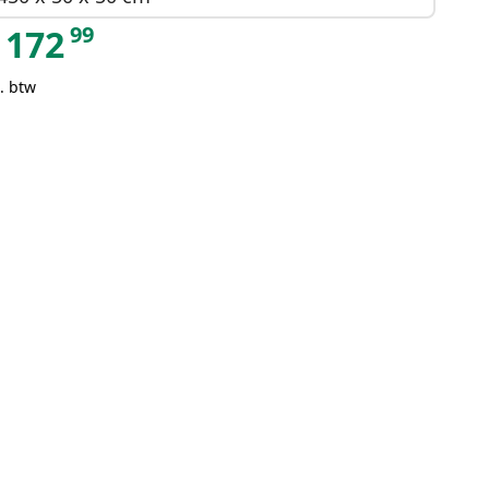
99
172
. btw