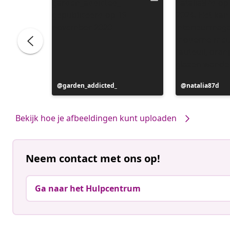
Bericht
garden_addicted_
Bericht
natalia87d
gepubliceerd
gepubliceerd
door
door
Bekijk hoe je afbeeldingen kunt uploaden
Neem contact met ons op!
Ga naar het Hulpcentrum