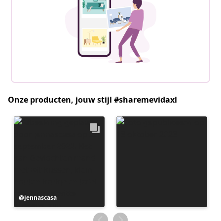
Onze producten, jouw stijl #sharemevidaxl
Bericht
jennascasa
gepubliceerd
door