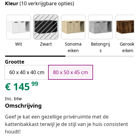
Kleur
(10 verkrijgbare opties)
Wit
Zwart
Sonoma
Betongrij
Gerookt
eiken
s
eiken
Grootte
60 x 40 x 40 cm
80 x 50 x 45 cm
99
€
145
Inc. btw
Omschrijving
Geef je kat een gezellige privéruimte met de
kattenbakkast terwijl je de stijl van je huis consistent
houdt!