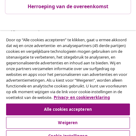
Herroeping van de overeenkomst
Klantenservice
Door op “Alle cookies accepteren” te klikken, gaat u ermee akkoord
dat wij en onze advertentie- en analysepartners (45 derde partijen)
Zakelijk
cookies en vergelijkbare technologieën mogen gebruiken om de
sitenavigatie te verbeteren, het sitegebruik te analyseren, en
gepersonaliseerde advertenties en inhoud aan te bieden. Wij en
vidaXL
onze partners verzamelen informatie over uw surfgedrag op
websites en apps voor het personaliseren van advertenties en voor
advertentiemetingen. Als u kiest voor “Weigeren”, worden alleen
Ontdek meer
functionele en analytische cookies gebruikt. U kunt uw voorkeuren
op elk moment wijzigen via de link voor cookie-instellingen in de
voettekst van de website.
Privacy- en cookieverklaring
Alle cookies accepteren
Weigeren
© 2008-2026 vidaXL www.vidaxl.nl is een website van vidaXL